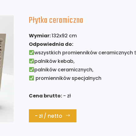
Płytka ceramiczna
Wymiar:
132x92 cm
Odpowiednia do:
wszystkich promienników ceramicznych 
palników kebab,
palników ceramicznych,
promienników specjalnych
Cena brutto:
- zł
- zł / netto