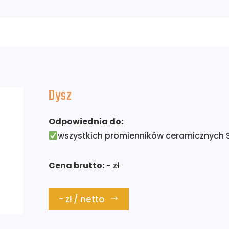
Dysz
Odpowiednia do:
wszystkich promienników ceramicznych 
Cena brutto:
- zł
- zł / netto