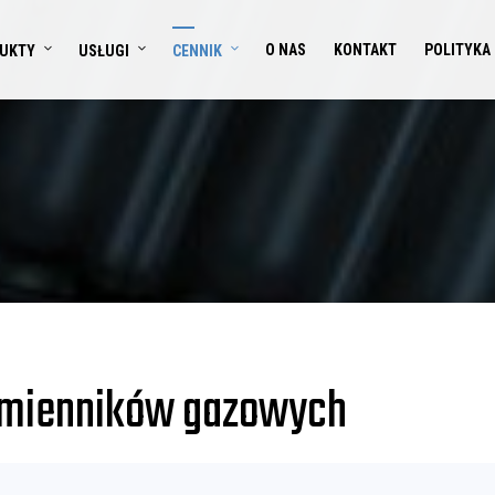
O NAS
KONTAKT
POLITYKA
UKTY
USŁUGI
CENNIK
romienników gazowych